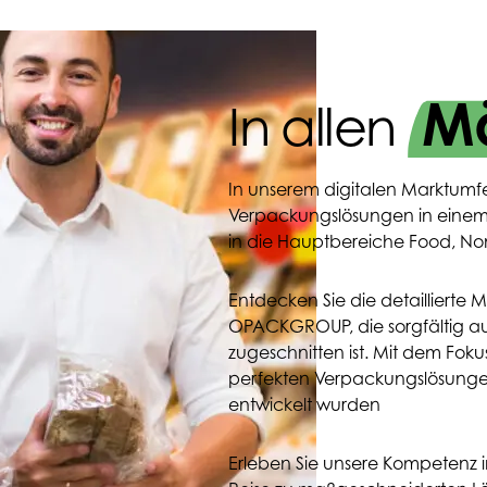
Mä
In allen
In unserem digitalen Marktumfe
Verpackungslösungen in einem 
in die Hauptbereiche Food, N
Entdecken Sie die detailliert
OPACKGROUP, die sorgfältig auf
zugeschnitten ist. Mit dem Foku
perfekten Verpackungslösungen
entwickelt wurden
Erleben Sie unsere Kompetenz i