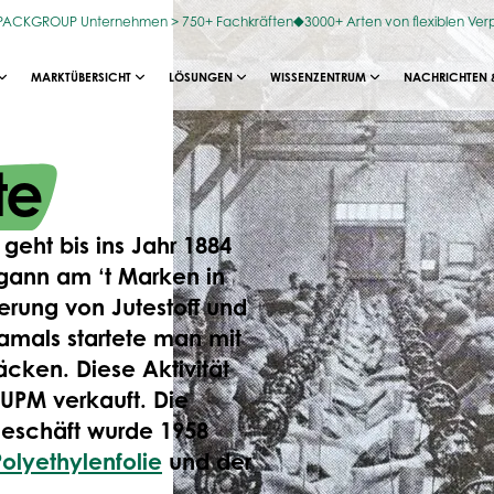
OPACKGROUP Unternehmen > 750+ Fachkräften
3000+ Arten von flexiblen Ve
MARKTÜBERSICHT
LÖSUNGEN
WISSENZENTRUM
NACHRICHTEN 
te
eht bis ins Jahr 1884
egann am ‘t Marken in
rung von Jutestoff und
amals startete man mit
cken. Diese Aktivität
UPM verkauft. Die
geschäft wurde 1958
Polyethylenfolie
und der