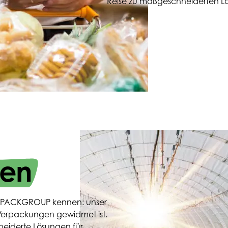
Reise zu maßgeschneiderten Lö
gen
 OPACKGROUP kennen: unser
 Verpackungen gewidmet ist.
eiderte Lösungen für