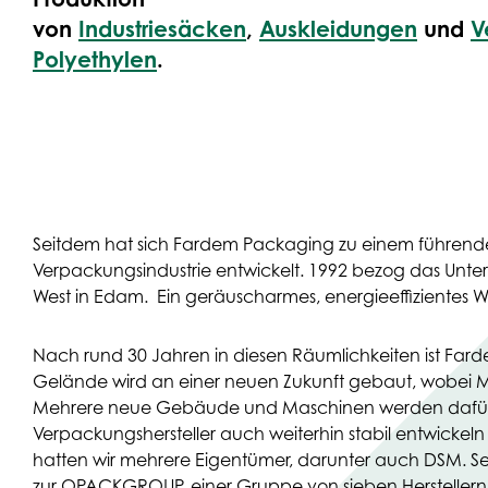
von
Industriesäcken
,
Auskleidungen
und
V
Polyethylen
.
Seitdem hat sich Fardem Packaging zu einem führend
Verpackungsindustrie entwickelt. 1992 bezog das Unt
West in Edam. Ein geräuscharmes, energieeffizientes 
Nach rund 30 Jahren in diesen Räumlichkeiten ist Fard
Gelände wird an einer neuen Zukunft gebaut, wobei M
Mehrere neue Gebäude und Maschinen werden dafür so
Verpackungshersteller auch weiterhin stabil entwicke
hatten wir mehrere Eigentümer, darunter auch DSM. S
zur OPACKGROUP, einer Gruppe von sieben Herstellern 