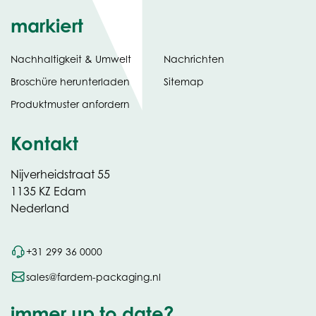
markiert
Nachhaltigkeit & Umwelt
Nachrichten
tab)
(opens
Broschüre herunterladen
Sitemap
in
Produktmuster anfordern
new
Kontakt
Nijverheidstraat 55
1135 KZ Edam
Nederland
+31 299 36 0000
sales@fardem-packaging.nl
immer up to date?