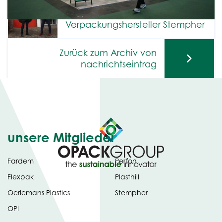
Oerlemans Packaging Group
übernimmt den
Verpackungshersteller Stempher
Zurück zum Archiv von
nachrichtseintrag
unsere Mitglieder
Fardem
Perfon
Flexpak
Plasthill
Oerlemans Plastics
Stempher
OPI