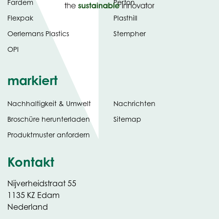
Fardem
Perfon
Flexpak
Plasthill
Oerlemans Plastics
Stempher
OPI
markiert
Nachhaltigkeit & Umwelt
Nachrichten
tab)
(opens
Broschüre herunterladen
Sitemap
in
Produktmuster anfordern
new
Kontakt
Nijverheidstraat 55
1135 KZ Edam
Nederland