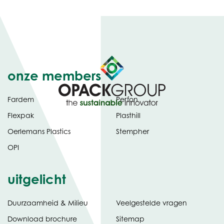
onze members
Fardem
Perfon
Flexpak
Plasthill
Oerlemans Plastics
Stempher
OPI
uitgelicht
Duurzaamheid & Milieu
Veelgestelde vragen
tabblad)
(opent
Download brochure
Sitemap