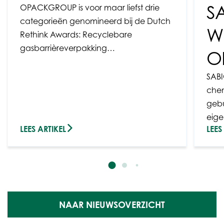
S
OPACKGROUP is voor maar liefst drie
categorieën genomineerd bij de Dutch
W
Rethink Awards: Recyclebare
gasbarrièreverpakking…
O
SABI
chem
geb
eig
LEES ARTIKEL
LEES
NAAR NIEUWSOVERZICHT