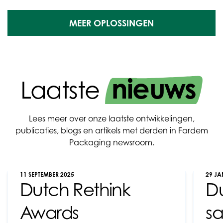
MEER OPLOSSINGEN
nieuws
Laatste
Lees meer over onze laatste ontwikkelingen,
publicaties, blogs en artikels met derden in Fardem
Packaging newsroom.
11 SEPTEMBER 2025
29 JA
Dutch Rethink
D
Awards
s